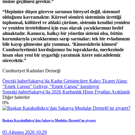
önüne geçilmesi gerekir.”
“Hepimize düşen görevse sorunun bireysel değil, sistemsel
olduğunu kavramaktır. Küresel sömürü sisteminin ürettiği
toplumsal, kültürel ve ahlaki çürüme, sistemin kendini yeniden
ve yeniden üretebilmesi için esas olarak çocuklarımızı hedef
almaktadır. Kamucu, halkçı bir yönetim sistemi olsa, bütün
kurumlarıyla çocuklarımızı sarıp sarmalar; tek bir evladımızın
bile kayıp gitmesine göz yummaz. ‘Kimsesizlerin kimsesi’
Cumhuriyetimizi kurduğumuz bu topraklarda, merkezinde
insan olan yeni bir uygarlığı yaratmak üzere mücadelemiz
sürecektir.”
Cumhuriyet Kadınları Derneği
Önceki haber
Sakarya’da Kadın Girişimcilere Kalıcı Ticaret Alanı:
“Emek Çarşısı” Geliyor, “Emek Çarşısı” kuruluyor
Sonraki haber
Sakarya’da 2026 Kurbanlık Hisse Fiyatları Açıklandı
Diğer haberler
0
%
Başkan Karakullukçu’dan Sakarya Muşlular Derneği’ne ziyaret
05 Ağustos 2026 10:29