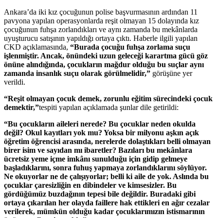
Ankara’da iki kız çocuğunun polise başvurmasının ardından 11
pavyona yapılan operasyonlarda reşit olmayan 15 dolayında kız
çocuğunun fuhşa zorlandıkları ve aynı zamanda bu mekânlarda
uyuşturucu satışının yapıldığı ortaya çıktı. Haberle ilgili yapılan
CKD açıklamasında,
“Burada çocuğu fuhşa zorlama suçu
işlenmiştir. Ancak, önündeki uzun geleceği karartma gücü göz
önüne alındığında, çocukların mağdur olduğu bu suçlar aynı
zamanda insanlık suçu olarak görülmelidir,”
görüşüne yer
verildi.
“Reşit olmayan çocuk demek, zorunlu eğitim sürecindeki çocuk
demektir,”
tespiti yapılan açıklamada şunlar dile getirildi:
“Bu çocukların aileleri nerede? Bu çocuklar neden okulda
değil? Okul kayıtları yok mu? Yoksa bir milyonu aşkın açık
öğretim öğrencisi arasında, nerelerde dolaştıkları belli olmayan
birer isim ve sayıdan mı ibaretler? Bazıları bu mekânlara
ücretsiz yeme içme imkânı sunulduğu için gidip gelmeye
başladıklarını, sonra fuhuş yapmaya zorlandıklarını söylüyor.
Ne okuyorlar ne de çalışıyorlar; belli ki aile de yok. Aslında bu
çocuklar çaresizliğin en dibindeler ve kimsesizler. Bu
gördüğümüz buzdağının tepesi bile değildir. Buradaki gibi
ortaya çıkarılan her olayda faillere hak ettikleri en ağır cezalar
verilerek, mümkün olduğu kadar çocuklarımızın istismarının