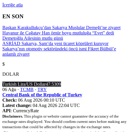
İçeriğe atla
EN SON
Başkan Karakullukçu’dan Sakarya Muşlular Derneği’ne ziyaret
Havanur ile Çağatay Han ömür boyu mutluluğa “Evet” dedi
Demetoğlu Ailesinin mutlu günü
ASRİAD Sakarya, Şam’da yeni ticaret köprüleri kuruyor
Sakarya’nın otomotiv sektöründeki öncü ismi Fikret Bülbül’e
anlamlı ziyaret
$
DOLAR
Turkish Lira/US Dollar
47.5309
06 Ağu ·
TCMB
·
TRY
Central Bank of the Republic of Turkey
Check:
06 Aug 2026 00:10 UTC
Latest change:
04 Aug 2026 22:04 UTC
API
: CurrencyRate
Disclaimers.
This plugin or website cannot guarantee the accuracy of the
exchange rates displayed. You should confirm current rates before making any
transactions that could be affected by changes in the exchange rates.