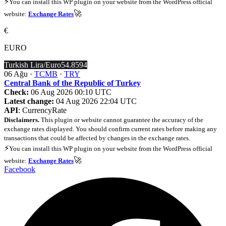
⚡
You can install this WP plugin on your website from the WordPress official
🚀
website:
Exchange Rates
€
EURO
Turkish Lira/Euro
54.8594
06 Ağu ·
TCMB
·
TRY
Central Bank of the Republic of Turkey
Check:
06 Aug 2026 00:10 UTC
Latest change:
04 Aug 2026 22:04 UTC
API
: CurrencyRate
Disclaimers.
This plugin or website cannot guarantee the accuracy of the
exchange rates displayed. You should confirm current rates before making any
transactions that could be affected by changes in the exchange rates.
⚡
You can install this WP plugin on your website from the WordPress official
🚀
website:
Exchange Rates
Facebook