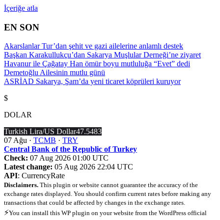
İçeriğe atla
EN SON
Akarslanlar Tur’dan şehit ve gazi ailelerine anlamlı destek
Başkan Karakullukçu’dan Sakarya Muşlular Derneği’ne ziyaret
Havanur ile Çağatay Han ömür boyu mutluluğa “Evet” dedi
Demetoğlu Ailesinin mutlu günü
ASRİAD Sakarya, Şam’da yeni ticaret köprüleri kuruyor
$
DOLAR
Turkish Lira/US Dollar
47.5483
07 Ağu ·
TCMB
·
TRY
Central Bank of the Republic of Turkey
Check:
07 Aug 2026 01:00 UTC
Latest change:
05 Aug 2026 22:04 UTC
API
: CurrencyRate
Disclaimers.
This plugin or website cannot guarantee the accuracy of the
exchange rates displayed. You should confirm current rates before making any
transactions that could be affected by changes in the exchange rates.
⚡
You can install this WP plugin on your website from the WordPress official