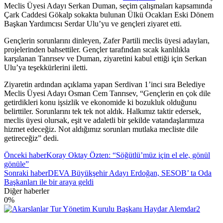
Meclis Üyesi Adayı Serkan Duman, seçim çalışmaları kapsamında
Çark Caddesi Gökalp sokakta bulunan Ülkü Ocakları Eski Dönem
Başkan Yardımcısı Serdar Ulu’yu ve gençleri ziyaret etti.
Gençlerin sorunlarını dinleyen, Zafer Partili meclis üyesi adayları,
projelerinden bahsettiler. Gençler tarafından sıcak kanlılıkla
karşılanan Tanrısev ve Duman, ziyaretini kabul ettiği için Serkan
Ulu’ya teşekkürlerini iletti.
Ziyaretin ardından açıklama yapan Serdivan 1’inci sıra Belediye
Meclis Üyesi Adayı Osman Cem Tanrısev, “Gençlerin en çok dile
getirdikleri konu işsizlik ve ekonomide ki bozukluk olduğunu
belirttiler. Sorunlarını tek tek not aldık. Halkımız taktir edersek,
meclis üyesi olursak, eşit ve adaletli bir şekilde vatandaşlarımıza
hizmet edeceğiz. Not aldığımız sorunları mutlaka mecliste dile
getireceğiz” dedi.
Önceki haber
Koray Oktay Özten: “Söğütlü’müz için el ele, gönül
gönüle”
Sonraki haber
DEVA Büyükşehir Adayı Erdoğan, SESOB’ ta Oda
Başkanları ile bir araya geldi
Diğer haberler
0
%