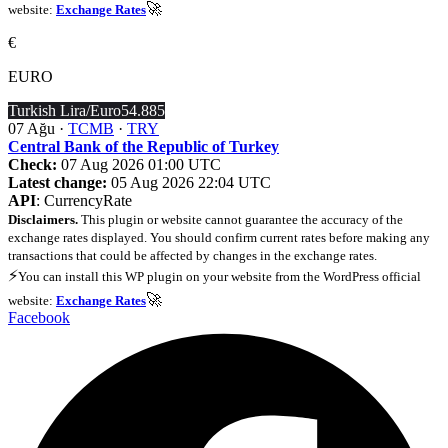
🚀
website:
Exchange Rates
€
EURO
Turkish Lira/Euro
54.885
07 Ağu ·
TCMB
·
TRY
Central Bank of the Republic of Turkey
Check:
07 Aug 2026 01:00 UTC
Latest change:
05 Aug 2026 22:04 UTC
API
: CurrencyRate
Disclaimers.
This plugin or website cannot guarantee the accuracy of the
exchange rates displayed. You should confirm current rates before making any
transactions that could be affected by changes in the exchange rates.
⚡
You can install this WP plugin on your website from the WordPress official
🚀
website:
Exchange Rates
Facebook