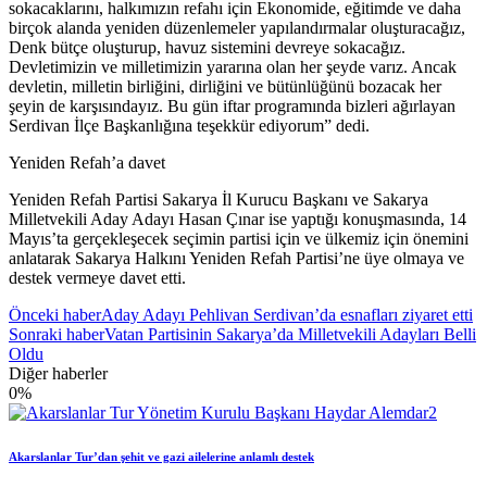
sokacaklarını, halkımızın refahı için Ekonomide, eğitimde ve daha
birçok alanda yeniden düzenlemeler yapılandırmalar oluşturacağız,
Denk bütçe oluşturup, havuz sistemini devreye sokacağız.
Devletimizin ve milletimizin yararına olan her şeyde varız. Ancak
devletin, milletin birliğini, dirliğini ve bütünlüğünü bozacak her
şeyin de karşısındayız. Bu gün iftar programında bizleri ağırlayan
Serdivan İlçe Başkanlığına teşekkür ediyorum” dedi.
Yeniden Refah’a davet
Yeniden Refah Partisi Sakarya İl Kurucu Başkanı ve Sakarya
Milletvekili Aday Adayı Hasan Çınar ise yaptığı konuşmasında, 14
Mayıs’ta gerçekleşecek seçimin partisi için ve ülkemiz için önemini
anlatarak Sakarya Halkını Yeniden Refah Partisi’ne üye olmaya ve
destek vermeye davet etti.
Önceki haber
Aday Adayı Pehlivan Serdivan’da esnafları ziyaret etti
Sonraki haber
Vatan Partisinin Sakarya’da Milletvekili Adayları Belli
Oldu
Diğer haberler
0
%
Akarslanlar Tur’dan şehit ve gazi ailelerine anlamlı destek