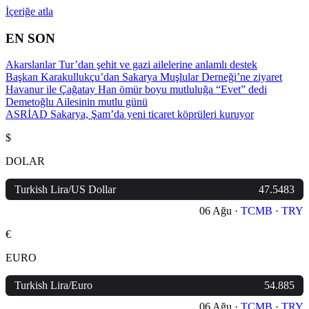
İçeriğe atla
EN SON
Akarslanlar Tur’dan şehit ve gazi ailelerine anlamlı destek
Başkan Karakullukçu’dan Sakarya Muşlular Derneği’ne ziyaret
Havanur ile Çağatay Han ömür boyu mutluluğa “Evet” dedi
Demetoğlu Ailesinin mutlu günü
ASRİAD Sakarya, Şam’da yeni ticaret köprüleri kuruyor
$
DOLAR
Turkish Lira/US Dollar
47.5483
06 Ağu ·
TCMB
·
TRY
€
EURO
Turkish Lira/Euro
54.885
06 Ağu ·
TCMB
·
TRY