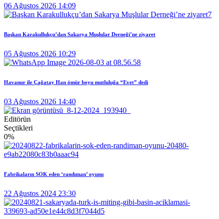
06 Ağustos 2026 14:09
Başkan Karakullukçu’dan Sakarya Muşlular Derneği’ne ziyaret
05 Ağustos 2026 10:29
Havanur ile Çağatay Han ömür boyu mutluluğa “Evet” dedi
03 Ağustos 2026 14:40
Editörün
Seçtikleri
0
%
Fabrikaların ŞOK eden ‘randıman’ oyunu
22 Ağustos 2024 23:30