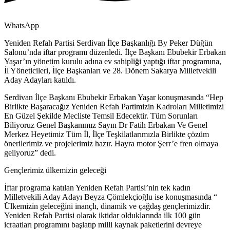
WhatsApp
Yeniden Refah Partisi Serdivan İlçe Başkanlığı By Peker Düğün
Salonu’nda iftar programı düzenledi. İlçe Başkanı Ebubekir Erbakan
Yaşar’ın yönetim kurulu adına ev sahipliği yaptığı iftar programına,
İl Yöneticileri, İlçe Başkanları ve 28. Dönem Sakarya Milletvekili
Aday Adayları katıldı.
Serdivan İlçe Başkanı Ebubekir Erbakan Yaşar konuşmasında “Hep
Birlikte Başaracağız Yeniden Refah Partimizin Kadroları Milletimizi
En Güzel Şekilde Mecliste Temsil Edecektir. Tüm Sorunları
Biliyoruz Genel Başkanımız Sayın Dr Fatih Erbakan Ve Genel
Merkez Heyetimiz Tüm İl, İlçe Teşkilatlarımızla Birlikte çözüm
önerilerimiz ve projelerimiz hazır. Hayra motor Şerr’e fren olmaya
geliyoruz” dedi.
Gençlerimiz ülkemizin geleceği
İftar programa katılan Yeniden Refah Partisi’nin tek kadın
Milletvekili Aday Adayı Beyza Çömlekçioğlu ise konuşmasında “
Ülkemizin geleceğini inançlı, dinamik ve çağdaş gençlerimizdir.
Yeniden Refah Partisi olarak iktidar olduklarında ilk 100 gün
icraatları programını başlatıp milli kaynak paketlerini devreye