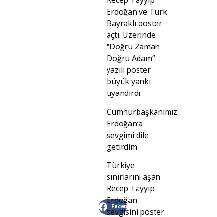
Recep Tayyip
Erdoğan ve Türk
Bayraklı poster
açtı. Üzerinde
“Doğru Zaman
Doğru Adam”
yazılı poster
büyük yankı
uyandırdı.
Cumhurbaşkanımız
Erdoğan’a
sevgimi dile
getirdim
Türkiye
sınırlarını aşan
Recep Tayyip
Erdoğan
Facebook
sevgisini poster