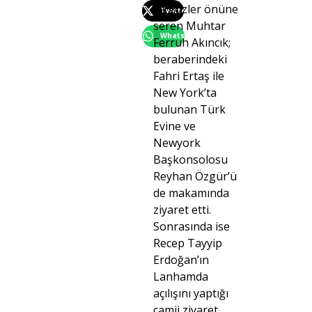
ile gözler önüne
Twitter
seren Muhtar
WhatsApp
Ferruh Akıncık;
beraberindeki
Fahri Ertaş ile
New York’ta
bulunan Türk
Evine ve
Newyork
Başkonsolosu
Reyhan Özgür’ü
de makamında
ziyaret etti.
Sonrasında ise
Recep Tayyip
Erdoğan’ın
Lanhamda
açılışını yaptığı
camii ziyaret