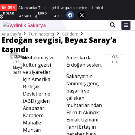
EN SON
Demetoğlu Ailesinin mutlu günü
Akarslanlar Tur’dan şehit ve gazi ailelerine anlamlı destek
Başkan Karakullukçu’dan Sakarya Muşlular Derneği’ne ziyaret
ASRİAD Sakarya, Şam’da yeni ticaret köprüleri kuruyor
Havanur ile Çağatay Han ömür boyu mutluluğa “Evet” dedi
DOLAR
EURO
$
€
47.5483
54.885
Ana Sayfa
Tüm haberler
Gündem
Erdoğan sevgisi, Beyaz Saray’a
Erdoğan sevgisi, Beyaz Saray’a taşındı
taşındı
12:26
ÖNCEKI HABER
SONRAKI HABER
Bir takım iş ve
Amerika da
Sarkis
- 19
Hüzün yerini sevince bıraktı
ASRİAD Sakarya’dan Başkan Yüce’ye ziyaret
kültür gezisi
Erdoğan sesleri…
Mayıs
ve ziyaretler
2023
Sakarya’nın
için Amerika
tanınmış genç,
Birleşik
başarılı ve
Devletlerine
çalışkan
(ABD) giden
muhtarlarından
Adapazarı
Ferruh Akıncık;
Karadere
Emlak Uzmanı
Mahalle
Fahri Ertaş’ın
Muhtarı
beraber New