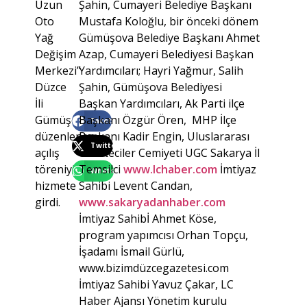
Uzun
Şahin, Cumayeri Belediye Başkanı
Oto
Mustafa Koloğlu, bir önceki dönem
Yağ
Gümüşova Belediye Başkanı Ahmet
Değişim
Azap, Cumayeri Belediyesi Başkan
Merkezi”
Yardımcıları; Hayri Yağmur, Salih
Düzce
Şahin, Gümüşova Belediyesi
İli
Başkan Yardımcıları, Ak Parti ilçe
Gümüşova’da
Başkanı Özgür Ören, MHP İlçe
Facebook
düzenlenen
Başkanı Kadir Engin, Uluslararası
Twitter
açılış
Gazeteciler Cemiyeti UGC Sakarya İl
töreniyle
Temsilci
www.lchaber.com
İmtiyaz
WhatsApp
hizmete
Sahibi Levent Candan,
girdi.
www.sakaryadanhaber.com
İmtiyaz Sahibİ Ahmet Köse,
program yapımcısı Orhan Topçu,
İşadamı İsmail Gürlü,
www.bizimdüzcegazetesi.com
İmtiyaz Sahibi Yavuz Çakar, LC
Haber Ajansı Yönetim kurulu