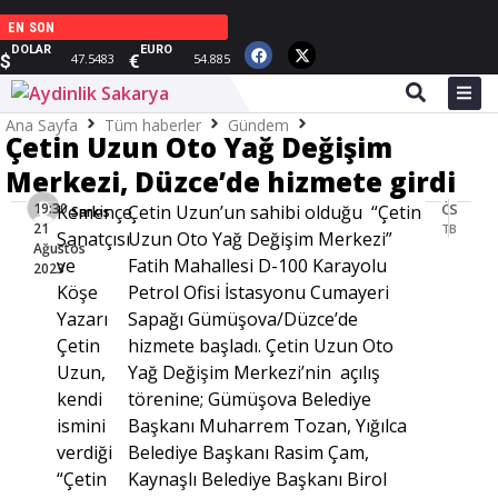
EN SON
DOLAR
EURO
$
€
47.5483
54.885
Ana Sayfa
Tüm haberler
Gündem
Çetin Uzun Oto Yağ Değişim
Çetin Uzun Oto Yağ Değişim Merkezi, Düzce’de hizmete girdi
Merkezi, Düzce’de hizmete girdi
19:30 -
ÖNCEKI HABER
SONRAKI HABER
Kemençe
Çetin Uzun’un sahibi olduğu “Çetin
Sarkis
21
Tespih ustası Fatih Ünal’dan örnek proje
Başkan Belge’den taksimetre güncelleme işlemine katkı sağlayanlara teşekkür
Sanatçısı
Uzun Oto Yağ Değişim Merkezi”
Ağustos
ve
Fatih Mahallesi D-100 Karayolu
2023
Köşe
Petrol Ofisi İstasyonu Cumayeri
Yazarı
Sapağı Gümüşova/Düzce’de
Çetin
hizmete başladı. Çetin Uzun Oto
Uzun,
Yağ Değişim Merkezi’nin açılış
kendi
törenine; Gümüşova Belediye
ismini
Başkanı Muharrem Tozan, Yığılca
verdiği
Belediye Başkanı Rasim Çam,
“Çetin
Kaynaşlı Belediye Başkanı Birol