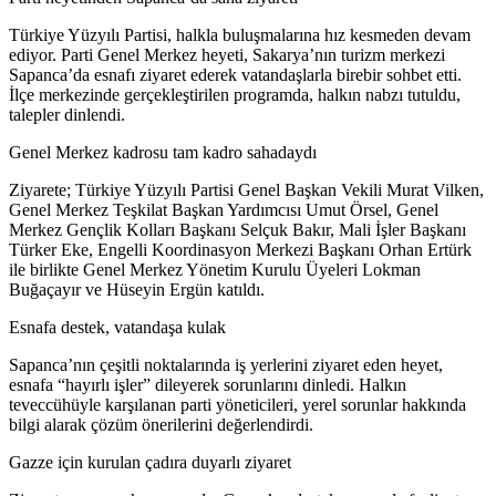
Türkiye Yüzyılı Partisi, halkla buluşmalarına hız kesmeden devam
ediyor. Parti Genel Merkez heyeti, Sakarya’nın turizm merkezi
Sapanca’da esnafı ziyaret ederek vatandaşlarla birebir sohbet etti.
İlçe merkezinde gerçekleştirilen programda, halkın nabzı tutuldu,
talepler dinlendi.
Genel Merkez kadrosu tam kadro sahadaydı
Ziyarete; Türkiye Yüzyılı Partisi Genel Başkan Vekili Murat Vilken,
Genel Merkez Teşkilat Başkan Yardımcısı Umut Örsel, Genel
Merkez Gençlik Kolları Başkanı Selçuk Bakır, Mali İşler Başkanı
Türker Eke, Engelli Koordinasyon Merkezi Başkanı Orhan Ertürk
ile birlikte Genel Merkez Yönetim Kurulu Üyeleri Lokman
Buğaçayır ve Hüseyin Ergün katıldı.
Esnafa destek, vatandaşa kulak
Sapanca’nın çeşitli noktalarında iş yerlerini ziyaret eden heyet,
esnafa “hayırlı işler” dileyerek sorunlarını dinledi. Halkın
teveccühüyle karşılanan parti yöneticileri, yerel sorunlar hakkında
bilgi alarak çözüm önerilerini değerlendirdi.
Gazze için kurulan çadıra duyarlı ziyaret