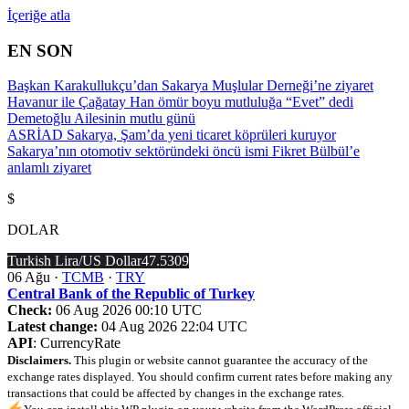
İçeriğe atla
EN SON
Başkan Karakullukçu’dan Sakarya Muşlular Derneği’ne ziyaret
Havanur ile Çağatay Han ömür boyu mutluluğa “Evet” dedi
Demetoğlu Ailesinin mutlu günü
ASRİAD Sakarya, Şam’da yeni ticaret köprüleri kuruyor
Sakarya’nın otomotiv sektöründeki öncü ismi Fikret Bülbül’e
anlamlı ziyaret
$
DOLAR
Turkish Lira/US Dollar
47.5309
06 Ağu ·
TCMB
·
TRY
Central Bank of the Republic of Turkey
Check:
06 Aug 2026 00:10 UTC
Latest change:
04 Aug 2026 22:04 UTC
API
: CurrencyRate
Disclaimers.
This plugin or website cannot guarantee the accuracy of the
exchange rates displayed. You should confirm current rates before making any
transactions that could be affected by changes in the exchange rates.