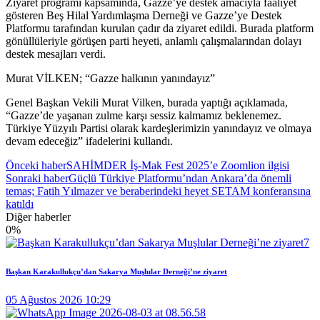
Ziyaret programı kapsamında, Gazze’ye destek amacıyla faaliyet
gösteren Beş Hilal Yardımlaşma Derneği ve Gazze’ye Destek
Platformu tarafından kurulan çadır da ziyaret edildi. Burada platform
gönüllüleriyle görüşen parti heyeti, anlamlı çalışmalarından dolayı
destek mesajları verdi.
Murat VİLKEN; “Gazze halkının yanındayız”
Genel Başkan Vekili Murat Vilken, burada yaptığı açıklamada,
“Gazze’de yaşanan zulme karşı sessiz kalmamız beklenemez.
Türkiye Yüzyılı Partisi olarak kardeşlerimizin yanındayız ve olmaya
devam edeceğiz” ifadelerini kullandı.
Önceki haber
SAHİMDER İş-Mak Fest 2025’e Zoomlion ilgisi
Sonraki haber
Güçlü Türkiye Platformu’ndan Ankara’da önemli
temas; Fatih Yılmazer ve beraberindeki heyet SETAM konferansına
katıldı
Diğer haberler
0
%
Başkan Karakullukçu’dan Sakarya Muşlular Derneği’ne ziyaret
05 Ağustos 2026 10:29