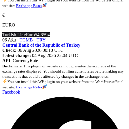
You can install this WP plugin on your website from the WordPress official
website:
Exchange Rates
€
EURO
Turkish Lira/Euro
54.8594
06 Ağu ·
TCMB
·
TRY
Central Bank of the Republic of Turkey
Check:
06 Aug 2026 00:10 UTC
Latest change:
04 Aug 2026 22:04 UTC
API
: CurrencyRate
Disclaimers.
This plugin or website cannot guarantee the accuracy of the
exchange rates displayed. You should confirm current rates before making any
transactions that could be affected by changes in the exchange rates.
You can install this WP plugin on your website from the WordPress official
website:
Exchange Rates
Facebook