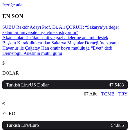
İçeriğe atla
EN SON
SUBÜ Rektör Adayı Prof. Dr. Ali ÇORUH; “Sakarya’ya değer
katan bir üniversite inşa etmek istiyorum”
Akarslanlar Tur’dan şehit ve gazi ailelerine anlamlı destek
Başkan Karakullukçu’dan Sakarya Muşlular Derneği’ne ziyaret
Havanur ile Çağatay Han ömür boyu mutluluğa “Evet” dedi
Demetoğlu Ailesinin mutlu günü
$
DOLAR
Turkish Lira/US Dollar
47.5483
07 Ağu ·
TCMB
·
TRY
€
EURO
Turkish Lira/Euro
54.885