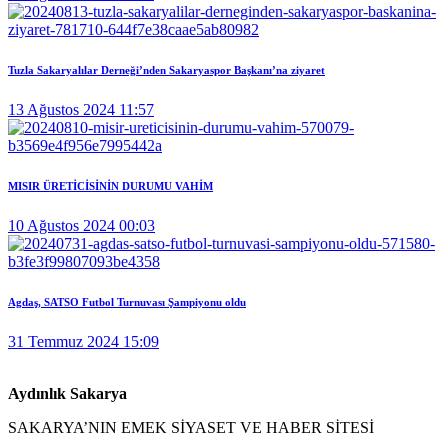
Tuzla Sakaryalılar Derneği’nden Sakaryaspor Başkanı’na ziyaret
13 Ağustos 2024 11:57
MISIR ÜRETİCİSİNİN DURUMU VAHİM
10 Ağustos 2024 00:03
Agdaş, SATSO Futbol Turnuvası Şampiyonu oldu
31 Temmuz 2024 15:09
Aydınlık Sakarya
SAKARYA’NIN EMEK SİYASET VE HABER SİTESİ