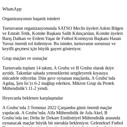
WhatsApp
Organizasyonun başarılı isimleri
Turnuvanın organizasyonunda SATSO Meclis üyeleri Adem Bilgen
ve Emrah Tetik, Komite Başkanı Salih Kılınçarslan, Komite üyeleri
Barış Dalkan ve Erdem Yaşar ile Futbol Komisyon Başkanı Hasan
Yavuz önemli rol üstleniyor. Bu isimler, turnuvanın sorunsuz ve
keyifli geçmesi için büyük gayret gösteriyor.
Grup maçları ve sonuçlar
Turnuvada toplam 14 takım, A Grubu ve B Grubu olarak ikiye
ayrıldı. Takımlar sahada yeteneklerini sergileyerek kıyasıya
mücadele ediyorlar. Dün gece oynanan maçlarda, A Grubu’nda
Agdaş, Şen Isı’yı 6-2 mağlup ederken, Mikron Grup da Protek
Mühendislik’i 11-2 yendi.
Heyecanla beklenen karşılaşmalar
A Grubu’nda 3 Temmuz 2022 Çarşamba günü önemli maçlar
yapılacak. A Grubu’nda; Alfa Mühendislik ile Ada Akel, B
Grubu’nda ise; Delta ile Dekare Endüstriyel Mühendislik arasında
oynanacak maçlar büyük bir merakla bekleniyor. Geleneksel Futbol