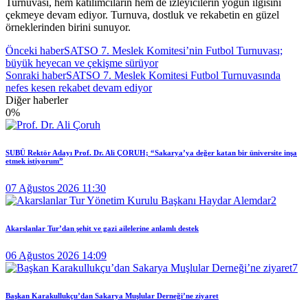
Turnuvası, hem katılımcıların hem de izleyicilerin yoğun ilgisini
çekmeye devam ediyor. Turnuva, dostluk ve rekabetin en güzel
örneklerinden birini sunuyor.
Önceki haber
SATSO 7. Meslek Komitesi’nin Futbol Turnuvası;
büyük heyecan ve çekişme sürüyor
Sonraki haber
SATSO 7. Meslek Komitesi Futbol Turnuvasında
nefes kesen rekabet devam ediyor
Diğer haberler
0
%
SUBÜ Rektör Adayı Prof. Dr. Ali ÇORUH; “Sakarya’ya değer katan bir üniversite inşa
etmek istiyorum”
07 Ağustos 2026 11:30
Akarslanlar Tur’dan şehit ve gazi ailelerine anlamlı destek
06 Ağustos 2026 14:09
Başkan Karakullukçu’dan Sakarya Muşlular Derneği’ne ziyaret