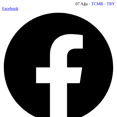
07 Ağu ·
TCMB
·
TRY
Facebook