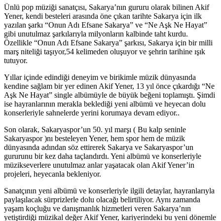
Ünlü pop müziği sanatçısı, Sakarya’nın gururu olarak bilinen Akif
Yener, kendi besteleri arasında öne çıkan tarihte Sakarya için ilk
yazılan şarkı “Onun Adı Efsane Sakarya” ve “Ne Aşk Ne Hayat”
gibi unutulmaz şarkılarıyla milyonların kalbinde taht kurdu.
Özellikle “Onun Adı Efsane Sakarya” şarkısı, Sakarya için bir milli
marş niteliği taşıyor,54 kelimeden oluşuyor ve şehrin tarihine ışık
tutuyor.
Yıllar içinde edindiği deneyim ve birikimle müzik dünyasında
kendine sağlam bir yer edinen Akif Yener, 13 yıl önce çıkardığı “Ne
Aşk Ne Hayat” single albümüyle de büyük beğeni toplamıştı. Şimdi
ise hayranlarının merakla beklediği yeni albümü ve heyecan dolu
konserleriyle sahnelerde yerini korumaya devam ediyor..
Son olarak, Sakaryaspor’un 50. yıl marşı ( Bu kalp seninle
Sakaryaspor )nı besteleyen Yener, hem spor hem de müzik
dünyasında adından söz ettirerek Sakarya ve Sakaryaspor’un
gururunu bir kez daha taçlandırdı. Yeni albümü ve konserleriyle
müzikseverlere unutulmaz anlar yaşatacak olan Akif Yener’in
projeleri, heyecanla bekleniyor.
Sanatçının yeni albümü ve konserleriyle ilgili detaylar, hayranlarıyla
paylaşılacak sürprizlerle dolu olacağı belirtiliyor. Aynı zamanda
yaşam koçluğu ve danışmanlık hizmetleri veren Sakarya’nın
yetiştirdiği müzikal değer Akif Yener, kariyerindeki bu yeni dönemle