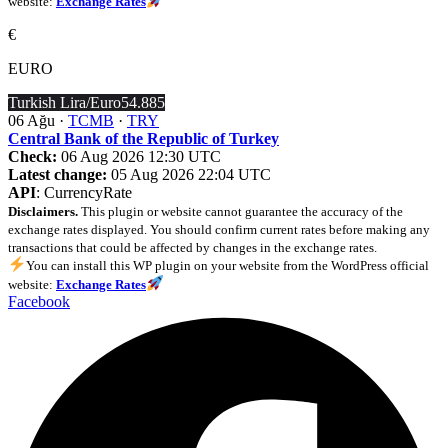
website:
Exchange Rates
€
EURO
Turkish Lira/Euro
54.885
06 Ağu ·
TCMB
·
TRY
Central Bank of the Republic of Turkey
Check:
06 Aug 2026 12:30 UTC
Latest change:
05 Aug 2026 22:04 UTC
API
: CurrencyRate
Disclaimers.
This plugin or website cannot guarantee the accuracy of the
exchange rates displayed. You should confirm current rates before making any
transactions that could be affected by changes in the exchange rates.
You can install this WP plugin on your website from the WordPress official
website:
Exchange Rates
Facebook