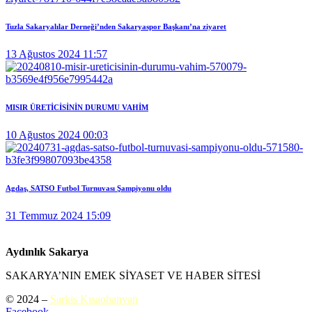
Tuzla Sakaryalılar Derneği’nden Sakaryaspor Başkanı’na ziyaret
13 Ağustos 2024 11:57
MISIR ÜRETİCİSİNİN DURUMU VAHİM
10 Ağustos 2024 00:03
Agdaş, SATSO Futbol Turnuvası Şampiyonu oldu
31 Temmuz 2024 15:09
Aydınlık Sakarya
SAKARYA’NIN EMEK SİYASET VE HABER SİTESİ
© 2024 –
Sarkis Kısaohanyan
Facebook