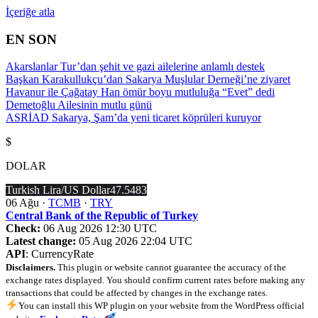
İçeriğe atla
EN SON
Akarslanlar Tur’dan şehit ve gazi ailelerine anlamlı destek
Başkan Karakullukçu’dan Sakarya Muşlular Derneği’ne ziyaret
Havanur ile Çağatay Han ömür boyu mutluluğa “Evet” dedi
Demetoğlu Ailesinin mutlu günü
ASRİAD Sakarya, Şam’da yeni ticaret köprüleri kuruyor
$
DOLAR
Turkish Lira/US Dollar
47.5483
06 Ağu ·
TCMB
·
TRY
Central Bank of the Republic of Turkey
Check:
06 Aug 2026 12:30 UTC
Latest change:
05 Aug 2026 22:04 UTC
API
: CurrencyRate
Disclaimers.
This plugin or website cannot guarantee the accuracy of the
exchange rates displayed. You should confirm current rates before making any
transactions that could be affected by changes in the exchange rates.
You can install this WP plugin on your website from the WordPress official