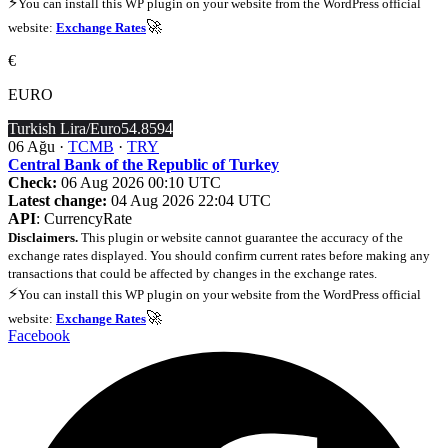
⚡
You can install this WP plugin on your website from the WordPress official
🚀
website:
Exchange Rates
€
EURO
Turkish Lira/Euro
54.8594
06 Ağu ·
TCMB
·
TRY
Central Bank of the Republic of Turkey
Check:
06 Aug 2026 00:10 UTC
Latest change:
04 Aug 2026 22:04 UTC
API
: CurrencyRate
Disclaimers.
This plugin or website cannot guarantee the accuracy of the
exchange rates displayed. You should confirm current rates before making any
transactions that could be affected by changes in the exchange rates.
⚡
You can install this WP plugin on your website from the WordPress official
🚀
website:
Exchange Rates
Facebook