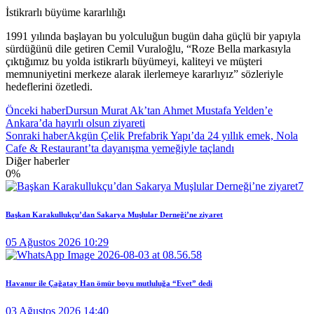
İstikrarlı büyüme kararlılığı
1991 yılında başlayan bu yolculuğun bugün daha güçlü bir yapıyla
sürdüğünü dile getiren Cemil Vuraloğlu, “Roze Bella markasıyla
çıktığımız bu yolda istikrarlı büyümeyi, kaliteyi ve müşteri
memnuniyetini merkeze alarak ilerlemeye kararlıyız” sözleriyle
hedeflerini özetledi.
Önceki haber
Dursun Murat Ak’tan Ahmet Mustafa Yelden’e
Ankara’da hayırlı olsun ziyareti
Sonraki haber
Akgün Çelik Prefabrik Yapı’da 24 yıllık emek, Nola
Cafe & Restaurant’ta dayanışma yemeğiyle taçlandı
Diğer haberler
0
%
Başkan Karakullukçu’dan Sakarya Muşlular Derneği’ne ziyaret
05 Ağustos 2026 10:29
Havanur ile Çağatay Han ömür boyu mutluluğa “Evet” dedi
03 Ağustos 2026 14:40