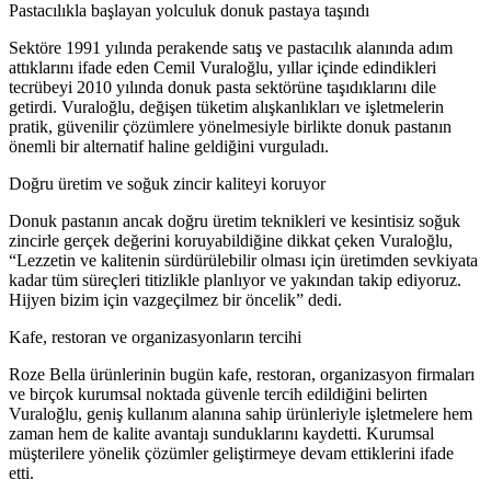
Pastacılıkla başlayan yolculuk donuk pastaya taşındı
Sektöre 1991 yılında perakende satış ve pastacılık alanında adım
attıklarını ifade eden Cemil Vuraloğlu, yıllar içinde edindikleri
tecrübeyi 2010 yılında donuk pasta sektörüne taşıdıklarını dile
getirdi. Vuraloğlu, değişen tüketim alışkanlıkları ve işletmelerin
pratik, güvenilir çözümlere yönelmesiyle birlikte donuk pastanın
önemli bir alternatif haline geldiğini vurguladı.
Doğru üretim ve soğuk zincir kaliteyi koruyor
Donuk pastanın ancak doğru üretim teknikleri ve kesintisiz soğuk
zincirle gerçek değerini koruyabildiğine dikkat çeken Vuraloğlu,
“Lezzetin ve kalitenin sürdürülebilir olması için üretimden sevkiyata
kadar tüm süreçleri titizlikle planlıyor ve yakından takip ediyoruz.
Hijyen bizim için vazgeçilmez bir öncelik” dedi.
Kafe, restoran ve organizasyonların tercihi
Roze Bella ürünlerinin bugün kafe, restoran, organizasyon firmaları
ve birçok kurumsal noktada güvenle tercih edildiğini belirten
Vuraloğlu, geniş kullanım alanına sahip ürünleriyle işletmelere hem
zaman hem de kalite avantajı sunduklarını kaydetti. Kurumsal
müşterilere yönelik çözümler geliştirmeye devam ettiklerini ifade
etti.