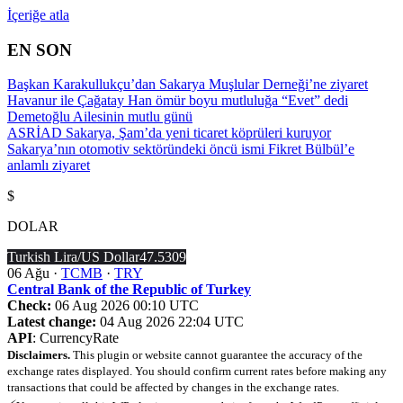
İçeriğe atla
EN SON
Başkan Karakullukçu’dan Sakarya Muşlular Derneği’ne ziyaret
Havanur ile Çağatay Han ömür boyu mutluluğa “Evet” dedi
Demetoğlu Ailesinin mutlu günü
ASRİAD Sakarya, Şam’da yeni ticaret köprüleri kuruyor
Sakarya’nın otomotiv sektöründeki öncü ismi Fikret Bülbül’e
anlamlı ziyaret
$
DOLAR
Turkish Lira/US Dollar
47.5309
06 Ağu ·
TCMB
·
TRY
Central Bank of the Republic of Turkey
Check:
06 Aug 2026 00:10 UTC
Latest change:
04 Aug 2026 22:04 UTC
API
: CurrencyRate
Disclaimers.
This plugin or website cannot guarantee the accuracy of the
exchange rates displayed. You should confirm current rates before making any
transactions that could be affected by changes in the exchange rates.