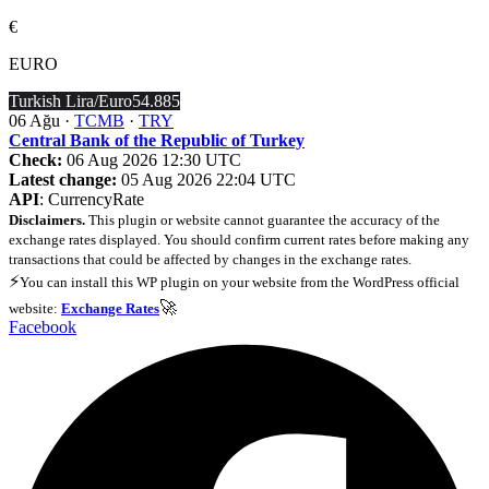
€
EURO
Turkish Lira/Euro
54.885
06 Ağu ·
TCMB
·
TRY
Central Bank of the Republic of Turkey
Check:
06 Aug 2026 12:30 UTC
Latest change:
05 Aug 2026 22:04 UTC
API
: CurrencyRate
Disclaimers.
This plugin or website cannot guarantee the accuracy of the
exchange rates displayed. You should confirm current rates before making any
transactions that could be affected by changes in the exchange rates.
⚡
You can install this WP plugin on your website from the WordPress official
🚀
website:
Exchange Rates
Facebook