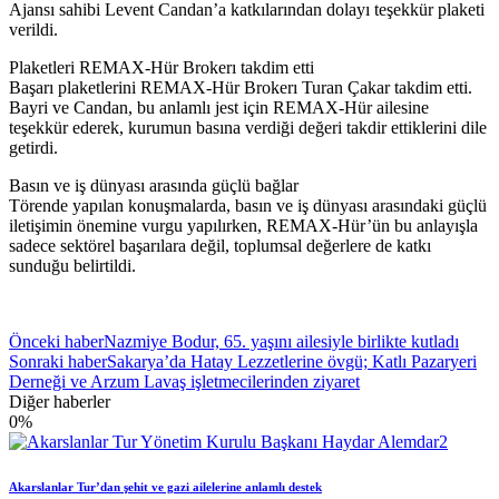
Ajansı sahibi Levent Candan’a katkılarından dolayı teşekkür plaketi
verildi.
Plaketleri REMAX-Hür Brokerı takdim etti
Başarı plaketlerini REMAX-Hür Brokerı Turan Çakar takdim etti.
Bayri ve Candan, bu anlamlı jest için REMAX-Hür ailesine
teşekkür ederek, kurumun basına verdiği değeri takdir ettiklerini dile
getirdi.
Basın ve iş dünyası arasında güçlü bağlar
Törende yapılan konuşmalarda, basın ve iş dünyası arasındaki güçlü
iletişimin önemine vurgu yapılırken, REMAX-Hür’ün bu anlayışla
sadece sektörel başarılara değil, toplumsal değerlere de katkı
sunduğu belirtildi.
Önceki haber
Nazmiye Bodur, 65. yaşını ailesiyle birlikte kutladı
Sonraki haber
Sakarya’da Hatay Lezzetlerine övgü; Katlı Pazaryeri
Derneği ve Arzum Lavaş işletmecilerinden ziyaret
Diğer haberler
0
%
Akarslanlar Tur’dan şehit ve gazi ailelerine anlamlı destek