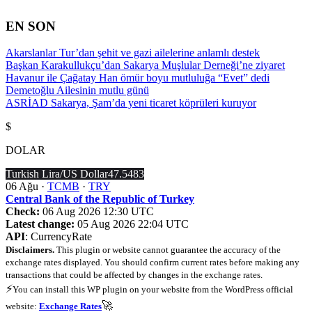
İçeriğe
atla
EN SON
Akarslanlar Tur’dan şehit ve gazi ailelerine anlamlı destek
Başkan Karakullukçu’dan Sakarya Muşlular Derneği’ne ziyaret
Havanur ile Çağatay Han ömür boyu mutluluğa “Evet” dedi
Demetoğlu Ailesinin mutlu günü
ASRİAD Sakarya, Şam’da yeni ticaret köprüleri kuruyor
$
DOLAR
Turkish Lira/US Dollar
47.5483
06 Ağu ·
TCMB
·
TRY
Central Bank of the Republic of Turkey
Check:
06 Aug 2026 12:30 UTC
Latest change:
05 Aug 2026 22:04 UTC
API
: CurrencyRate
Disclaimers.
This plugin or website cannot guarantee the accuracy of the
exchange rates displayed. You should confirm current rates before making any
transactions that could be affected by changes in the exchange rates.
⚡
You can install this WP plugin on your website from the WordPress official
🚀
website:
Exchange Rates