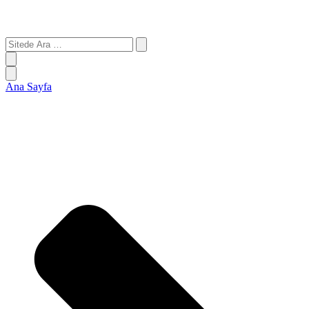
Sitede
Ara
…
Ana Sayfa