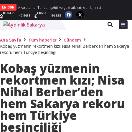
EN SON
Demetoğlu Ailesinin mutlu günü
Akarslanlar Tur’dan şehit ve gazi ailelerine anlamlı destek
Başkan Karakullukçu’dan Sakarya Muşlular Derneği’ne ziyaret
ASRİAD Sakarya, Şam’da yeni ticaret köprüleri kuruyor
Havanur ile Çağatay Han ömür boyu mutluluğa “Evet” dedi
DOLAR
EURO
$
€
47.5483
54.885
Ana Sayfa
Tüm haberler
Gündem
Kobaş yüzmenin rekortmen kızı; Nisa Nihal Berber’den hem Sakarya
rekoru hem Türkiye beşinciliği
Kobaş yüzmenin
rekortmen kızı; Nisa
Nihal Berber’den
hem Sakarya rekoru
hem Türkiye
beşinciliği