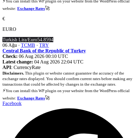
⚡
You can install this WP plugin on your website from the WordPress official
🚀
website:
Exchange Rates
€
EURO
Turkish Lira/Euro
54.8594
06 Ağu ·
TCMB
·
TRY
Central Bank of the Republic of Turkey
Check:
06 Aug 2026 00:10 UTC
Latest change:
04 Aug 2026 22:04 UTC
API
: CurrencyRate
Disclaimers.
This plugin or website cannot guarantee the accuracy of the
exchange rates displayed. You should confirm current rates before making any
transactions that could be affected by changes in the exchange rates.
⚡
You can install this WP plugin on your website from the WordPress official
🚀
website:
Exchange Rates
Facebook