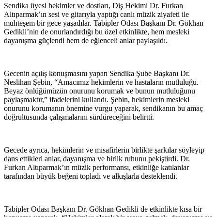
Sendika üyesi hekimler ve dostları, Diş Hekimi Dr. Furkan
Altıparmak’ın sesi ve gitarıyla yaptığı canlı müzik ziyafeti ile
muhteşem bir gece yaşadılar. Tabipler Odası Başkanı Dr. Gökhan
Gedikli’nin de onurlandırdığı bu özel etkinlikte, hem mesleki
dayanışma güçlendi hem de eğlenceli anlar paylaşıldı.
Gecenin açılış konuşmasını yapan Sendika Şube Başkanı Dr.
Neslihan Şebin, “Amacımız hekimlerin ve hastaların mutluluğu.
Beyaz önlüğümüzün onurunu korumak ve bunun mutluluğunu
paylaşmaktır,” ifadelerini kullandı. Şebin, hekimlerin mesleki
onurunu korumanın önemine vurgu yaparak, sendikanın bu amaç
doğrultusunda çalışmalarını sürdüreceğini belirtti.
Gecede ayrıca, hekimlerin ve misafirlerin birlikte şarkılar söyleyip
dans ettikleri anlar, dayanışma ve birlik ruhunu pekiştirdi. Dr.
Furkan Altıparmak’ın müzik performansı, etkinliğe katılanlar
tarafından büyük beğeni topladı ve alkışlarla desteklendi.
Tabipler Odası Başkanı Dr. Gökhan Gedikli de etkinlikte kısa bir