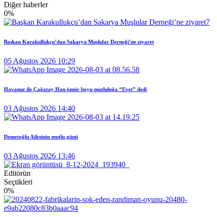
Diğer haberler
0
%
Başkan Karakullukçu’dan Sakarya Muşlular Derneği’ne ziyaret
05 Ağustos 2026 10:29
Havanur ile Çağatay Han ömür boyu mutluluğa “Evet” dedi
03 Ağustos 2026 14:40
Demetoğlu Ailesinin mutlu günü
03 Ağustos 2026 13:46
Editörün
Seçtikleri
0
%