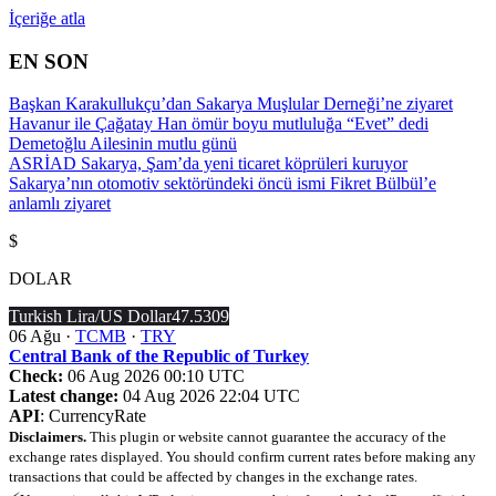
İçeriğe atla
EN SON
Başkan Karakullukçu’dan Sakarya Muşlular Derneği’ne ziyaret
Havanur ile Çağatay Han ömür boyu mutluluğa “Evet” dedi
Demetoğlu Ailesinin mutlu günü
ASRİAD Sakarya, Şam’da yeni ticaret köprüleri kuruyor
Sakarya’nın otomotiv sektöründeki öncü ismi Fikret Bülbül’e
anlamlı ziyaret
$
DOLAR
Turkish Lira/US Dollar
47.5309
06 Ağu ·
TCMB
·
TRY
Central Bank of the Republic of Turkey
Check:
06 Aug 2026 00:10 UTC
Latest change:
04 Aug 2026 22:04 UTC
API
: CurrencyRate
Disclaimers.
This plugin or website cannot guarantee the accuracy of the
exchange rates displayed. You should confirm current rates before making any
transactions that could be affected by changes in the exchange rates.