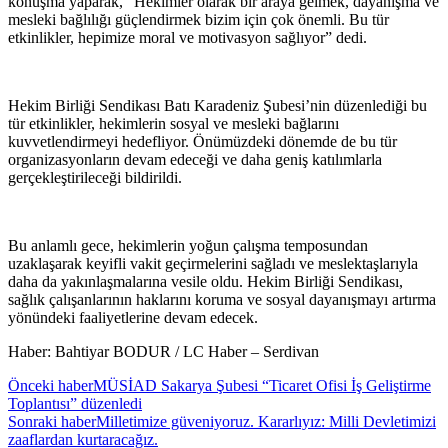
konuşma yaparak, “Hekimler olarak bir araya gelmek, dayanışma ve
mesleki bağlılığı güçlendirmek bizim için çok önemli. Bu tür
etkinlikler, hepimize moral ve motivasyon sağlıyor” dedi.
Hekim Birliği Sendikası Batı Karadeniz Şubesi’nin düzenlediği bu
tür etkinlikler, hekimlerin sosyal ve mesleki bağlarını
kuvvetlendirmeyi hedefliyor. Önümüzdeki dönemde de bu tür
organizasyonların devam edeceği ve daha geniş katılımlarla
gerçekleştirileceği bildirildi.
Bu anlamlı gece, hekimlerin yoğun çalışma temposundan
uzaklaşarak keyifli vakit geçirmelerini sağladı ve meslektaşlarıyla
daha da yakınlaşmalarına vesile oldu. Hekim Birliği Sendikası,
sağlık çalışanlarının haklarını koruma ve sosyal dayanışmayı artırma
yönündeki faaliyetlerine devam edecek.
Haber: Bahtiyar BODUR / LC Haber – Serdivan
Önceki haber
MÜSİAD Sakarya Şubesi “Ticaret Ofisi İş Geliştirme
Toplantısı” düzenledi
Sonraki haber
Milletimize güveniyoruz. Kararlıyız: Milli Devletimizi
zaaflardan kurtaracağız.