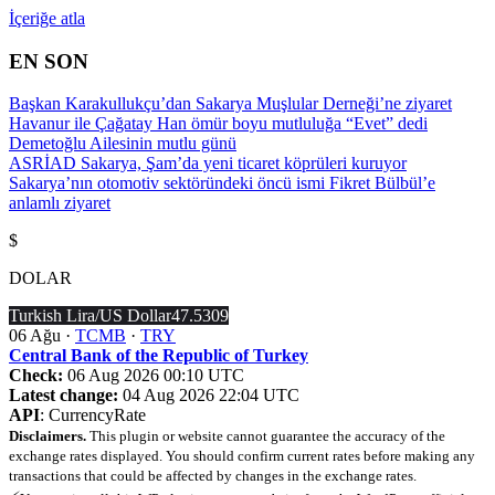
İçeriğe atla
EN SON
Başkan Karakullukçu’dan Sakarya Muşlular Derneği’ne ziyaret
Havanur ile Çağatay Han ömür boyu mutluluğa “Evet” dedi
Demetoğlu Ailesinin mutlu günü
ASRİAD Sakarya, Şam’da yeni ticaret köprüleri kuruyor
Sakarya’nın otomotiv sektöründeki öncü ismi Fikret Bülbül’e
anlamlı ziyaret
$
DOLAR
Turkish Lira/US Dollar
47.5309
06 Ağu ·
TCMB
·
TRY
Central Bank of the Republic of Turkey
Check:
06 Aug 2026 00:10 UTC
Latest change:
04 Aug 2026 22:04 UTC
API
: CurrencyRate
Disclaimers.
This plugin or website cannot guarantee the accuracy of the
exchange rates displayed. You should confirm current rates before making any
transactions that could be affected by changes in the exchange rates.