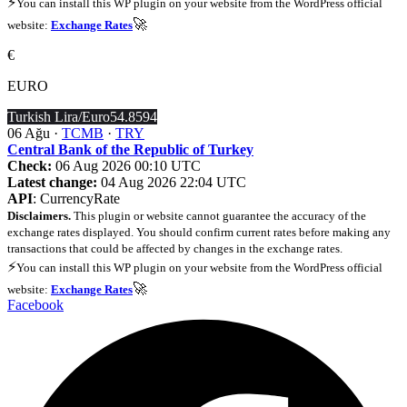
⚡
You can install this WP plugin on your website from the WordPress official
🚀
website:
Exchange Rates
€
EURO
Turkish Lira/Euro
54.8594
06 Ağu ·
TCMB
·
TRY
Central Bank of the Republic of Turkey
Check:
06 Aug 2026 00:10 UTC
Latest change:
04 Aug 2026 22:04 UTC
API
: CurrencyRate
Disclaimers.
This plugin or website cannot guarantee the accuracy of the
exchange rates displayed. You should confirm current rates before making any
transactions that could be affected by changes in the exchange rates.
⚡
You can install this WP plugin on your website from the WordPress official
🚀
website:
Exchange Rates
Facebook