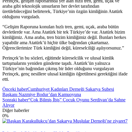
Perinçek, gelişim raporlarında yer alan hızlı tren, gemi, uçak ve
araba gibi teknolojik unsurların her devlet tarafından
üretilebileceğini belirterek, Türkiye’nin özgün kimliğinin Atatürk
olduğunu vurguladı.
“Gelişim Raporuna konulan hızlı tren, gemi, uçak, araba bütün
devletlerde var. Ama Atatürk bir tek Türkiye’de var. Atatürk bizim
kimliğimiz. Ama araba, tren bizim kimliğimiz değil. Bunları herkes
yapabilir ama Atatürk’ü hiçbir ülke bağrından çıkartamaz.
Öğrencilerimize Türk kimliğini değil, küreselciliği aşılıyorsunuz.”
Perinçek’in bu sözleri, eğitimde küreselcilik ve ulusal kimlik
tartışmalarını yeniden gündeme taşıdı. Atatürk’ün yalnızca
Türkiye’nin bağrından çıkmış bir lider olduğunu vurgulayan
Perinçek, genç nesillere ulusal kimliğin öğretilmesi gerektiğini ifade
etti.
Önceki haber
Cumhuriyet Kadınları Derneği Sakarya Şubesi
Başkanı Nazmiye Bodur’dan Kamuoyuna
Sonraki haber
“Çok Bilmiş İbiş” Çocuk Oyunu Serdivan’da Sahne
Alıyor
Diğer haberler
0
%