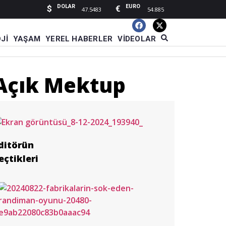
DOLAR
EURO
$
€
47.5483
54.885
JI
YAŞAM
YEREL HABERLER
VIDEOLAR
 Açık Mektup
ditörün
eçtikleri
 Tur’dan şehit ve gazi
Karakullukçu’dan Sakarya
nur ile Çağatay Han ömür
anlamlı destek
r Derneği’ne ziyaret
 mutluluğa “Evet” dedi
06 Ağustos 2026 14:09
05 Ağustos 2026 10:29
03 Ağustos 2026 14:40