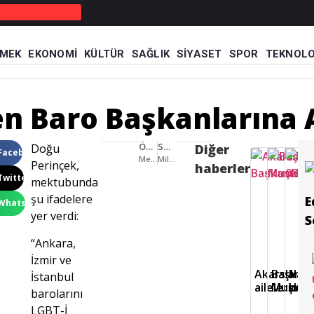
MEK
EKONOMI
KÜLTÜR
SAĞLIK
SIYASET
SPOR
TEKNOLO
ek’ten Baro Başkanlarına Açık Mektup
en Baro Başkanlarına
ÖNCEKI HABER
SONRAKI HABER
Doğu
Diğer
Facebook
Melisa Bülbül’den Sakarya Milletvekillerine ziyaret
Milletvekili Bayraktar’dan ‘Babalar Günü’ jesti
Perinçek,
haberler
Twitter
mektubunda
şu ifadelere
E
WhatsApp
yer verdi:
S
“Ankara,
İzmir ve
Akarslanlar
Başkan 
Hava
İstanbul
ailelerine 
Muşlula
boyu
barolarını
LGBT-İ