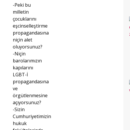
-Peki bu
milletin
çocuklarını
eşcinselleştirme
propagandasına
niçin alet
oluyorsunuz?
-Niçin
barolarımızın
kapılarını
LGBT-İ
propagandasına
ve
örgütlenmesine
açıyorsunuz?
-Sizin
Cumhuriyetimizin
hukuk