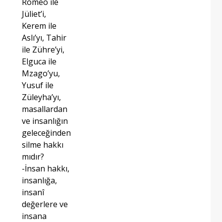
Romeo ile
Jüliet’i,
Kerem ile
Aslı’yı, Tahir
ile Zühre’yi,
Elguca ile
Mzago’yu,
Yusuf ile
Züleyha’yı,
masallardan
ve insanlığın
geleceğinden
silme hakkı
mıdır?
-İnsan hakkı,
insanlığa,
insanî
değerlere ve
insana