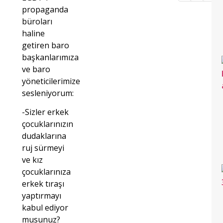
propaganda
büroları
haline
getiren baro
başkanlarımıza
ve baro
yöneticilerimize
sesleniyorum:
-Sizler erkek
çocuklarınızın
dudaklarına
ruj sürmeyi
ve kız
çocuklarınıza
erkek tıraşı
yaptırmayı
kabul ediyor
musunuz?