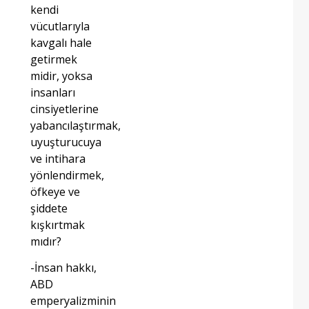
kendi
vücutlarıyla
kavgalı hale
getirmek
midir, yoksa
insanları
cinsiyetlerine
yabancılaştırmak,
uyuşturucuya
ve intihara
yönlendirmek,
öfkeye ve
şiddete
kışkırtmak
mıdır?
-İnsan hakkı,
ABD
emperyalizminin