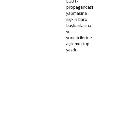
LGBT-İ
propagandası
yapmasına
ilişkin baro
başkanlarına
ve
yöneticilerine
açık mektup
yazdı