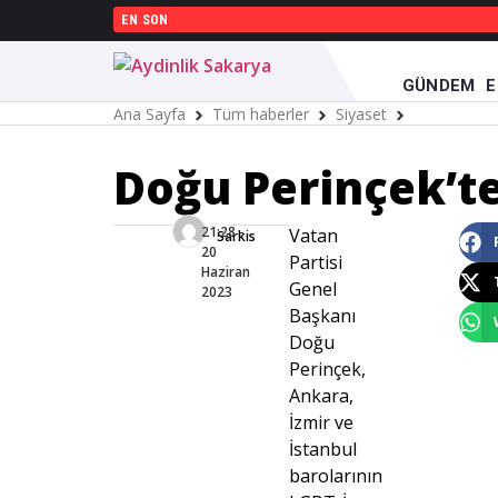
EN SON
GÜNDEM
E
Ana Sayfa
Tüm haberler
Siyaset
Doğu Perinç
Doğu Perinçek’t
21:28 -
Vatan
Sarkis
20
Partisi
Haziran
Genel
2023
Başkanı
Doğu
Perinçek,
Ankara,
İzmir ve
İstanbul
barolarının