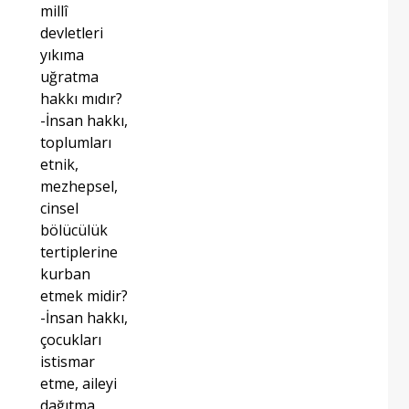
millî
devletleri
yıkıma
uğratma
hakkı mıdır?
-İnsan hakkı,
toplumları
etnik,
mezhepsel,
cinsel
bölücülük
tertiplerine
kurban
etmek midir?
-İnsan hakkı,
çocukları
istismar
etme, aileyi
dağıtma