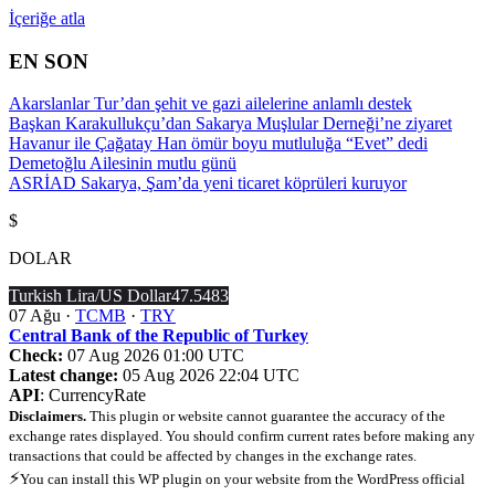
İçeriğe atla
EN SON
Akarslanlar Tur’dan şehit ve gazi ailelerine anlamlı destek
Başkan Karakullukçu’dan Sakarya Muşlular Derneği’ne ziyaret
Havanur ile Çağatay Han ömür boyu mutluluğa “Evet” dedi
Demetoğlu Ailesinin mutlu günü
ASRİAD Sakarya, Şam’da yeni ticaret köprüleri kuruyor
$
DOLAR
Turkish Lira/US Dollar
47.5483
07 Ağu ·
TCMB
·
TRY
Central Bank of the Republic of Turkey
Check:
07 Aug 2026 01:00 UTC
Latest change:
05 Aug 2026 22:04 UTC
API
: CurrencyRate
Disclaimers.
This plugin or website cannot guarantee the accuracy of the
exchange rates displayed. You should confirm current rates before making any
transactions that could be affected by changes in the exchange rates.
⚡
You can install this WP plugin on your website from the WordPress official