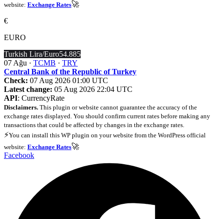
🚀
website:
Exchange Rates
€
EURO
Turkish Lira/Euro
54.885
07 Ağu ·
TCMB
·
TRY
Central Bank of the Republic of Turkey
Check:
07 Aug 2026 01:00 UTC
Latest change:
05 Aug 2026 22:04 UTC
API
: CurrencyRate
Disclaimers.
This plugin or website cannot guarantee the accuracy of the
exchange rates displayed. You should confirm current rates before making any
transactions that could be affected by changes in the exchange rates.
⚡
You can install this WP plugin on your website from the WordPress official
🚀
website:
Exchange Rates
Facebook