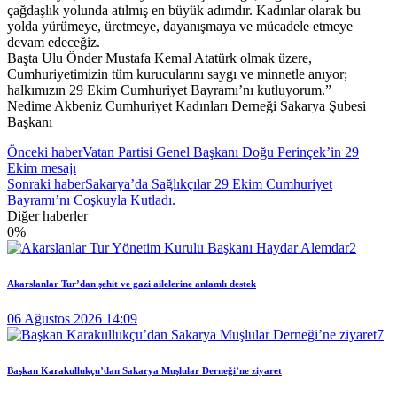
çağdaşlık yolunda atılmış en büyük adımdır. Kadınlar olarak bu
yolda yürümeye, üretmeye, dayanışmaya ve mücadele etmeye
devam edeceğiz.
Başta Ulu Önder Mustafa Kemal Atatürk olmak üzere,
Cumhuriyetimizin tüm kurucularını saygı ve minnetle anıyor;
halkımızın 29 Ekim Cumhuriyet Bayramı’nı kutluyorum.”
Nedime Akbeniz Cumhuriyet Kadınları Derneği Sakarya Şubesi
Başkanı
Önceki haber
Vatan Partisi Genel Başkanı Doğu Perinçek’in 29
Ekim mesajı
Sonraki haber
Sakarya’da Sağlıkçılar 29 Ekim Cumhuriyet
Bayramı’nı Coşkuyla Kutladı.
Diğer haberler
0
%
Akarslanlar Tur’dan şehit ve gazi ailelerine anlamlı destek
06 Ağustos 2026 14:09
Başkan Karakullukçu’dan Sakarya Muşlular Derneği’ne ziyaret