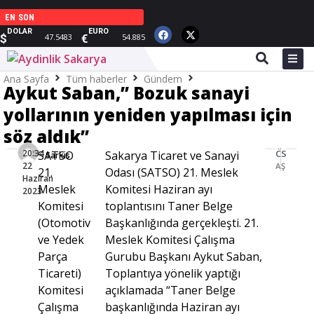
EN SON
DOLAR
EURO
$
€
47.5483
54.885
Ana Sayfa
Tüm haberler
Gündem
Aykut Saban,” Bozuk sanayi
Aykut Saban,” Bozuk sanayi yollarının yeniden yapılması için söz aldık”
yollarının yeniden yapılması için
söz aldık”
20:34 -
ÖNCEKI HABER
SONRAKI HABER
SATSO
Sakarya Ticaret ve Sanayi
Sarkis
22
ASRİAD Sakarya’da görev dağılımı gerçekleşti
Şoförler istişare için bir araya geldi
21.
Odası (SATSO) 21. Meslek
Haziran
Meslek
Komitesi Haziran ayı
2023
Komitesi
toplantısını Taner Belge
(Otomotiv
Başkanlığında gerçekleşti. 21.
ve Yedek
Meslek Komitesi Çalışma
Parça
Gurubu Başkanı Aykut Saban,
Ticareti)
Toplantıya yönelik yaptığı
Komitesi
açıklamada “Taner Belge
Çalışma
başkanlığında Haziran ayı