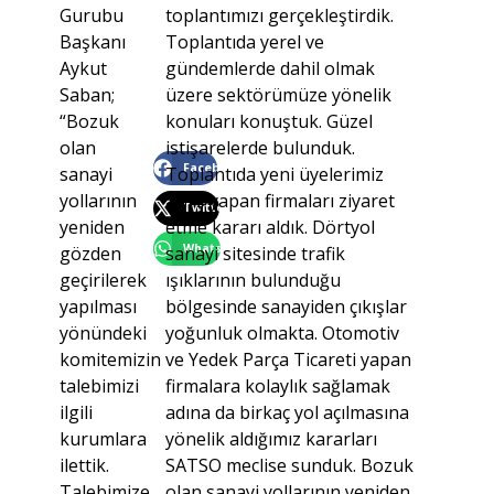
Gurubu
toplantımızı gerçekleştirdik.
Başkanı
Toplantıda yerel ve
Aykut
gündemlerde dahil olmak
Saban;
üzere sektörümüze yönelik
“Bozuk
konuları konuştuk. Güzel
olan
istişarelerde bulunduk.
Facebook
sanayi
Toplantıda yeni üyelerimiz
yollarının
açılış yapan firmaları ziyaret
Twitter
yeniden
etme kararı aldık. Dörtyol
WhatsApp
gözden
sanayi sitesinde trafik
geçirilerek
ışıklarının bulunduğu
yapılması
bölgesinde sanayiden çıkışlar
yönündeki
yoğunluk olmakta. Otomotiv
komitemizin
ve Yedek Parça Ticareti yapan
talebimizi
firmalara kolaylık sağlamak
ilgili
adına da birkaç yol açılmasına
kurumlara
yönelik aldığımız kararları
ilettik.
SATSO meclise sunduk. Bozuk
Talebimize
olan sanayi yollarının yeniden