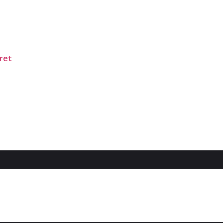
ret
i