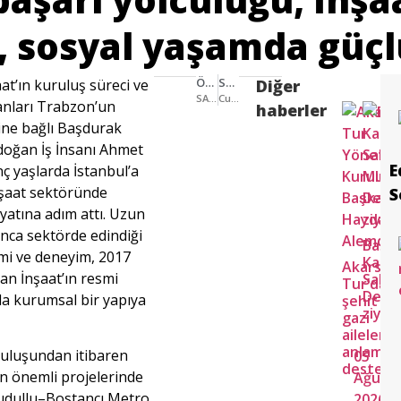
e, sosyal yaşamda güçl
ÖNCEKI HABER
SONRAKI HABER
at’ın kuruluş süreci ve
Diğer
SASKİ’denÇark Deresi’ne hayat veren dokunuş
Cumhuriyet Kadınları Derneği Sakarya Şubesi Genel Kuruluna yoğun ilgi
lanları Trabzon’un
haberler
sine bağlı Başdurak
doğan İş İnsanı Ahmet
E
ç yaşlarda İstanbul’a
nşaat sektöründe
S
yatına adım attı. Uzun
unca sektörde edindiği
Başk
kimi ve deneyim, 2017
Karak
Akarslan
Ha
tan İnşaat’ın resmi
Sakar
Tur’dan
ile
Derne
la kurumsal bir yapıya
şehit ve
Ça
ziyar
gazi
Ha
ailelerin
bo
anlamlı
mu
ruluşundan itibaren
05
destek
“E
un önemli projelerinde
Ağust
de
Dudullu–Bostancı Metro
2026