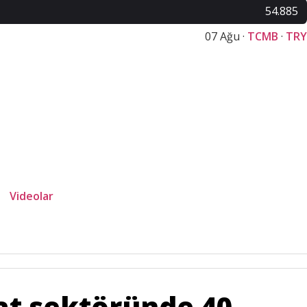
54.885
07 Ağu ·
TCMB
·
TRY
Videolar
l yaşamda güçlü bağlar
at sektöründe 40