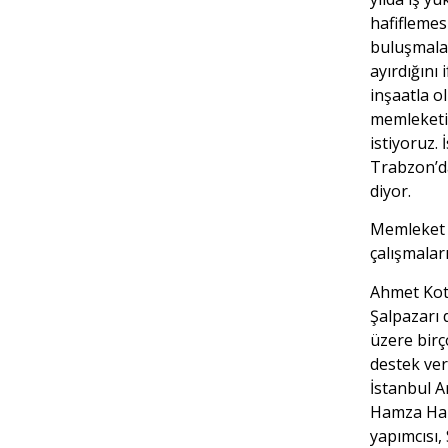
hafiflemes
buluşmala
ayırdığını
inşaatla o
memleketi
istiyoruz.
Trabzon’d
diyor.
Memleket 
çalışmalar
Ahmet Kot
Şalpazarı 
üzere bir
destek verd
İstanbul A
Hamza Hal
yapımcısı