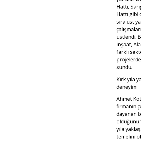
Hattı, Sar
Hattı gibi 
sıra üst ya
çalışmalar
üstlendi.
İnşaat, Al
farklı sek
projelerde
sundu.
Kırk yıla 
deneyimi
Ahmet Kot
firmanın ç
dayanan bi
olduğunu 
yıla yakla
temelini o