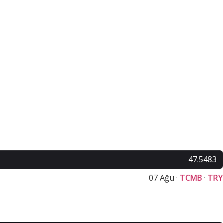
47.5483
07 Ağu ·
TCMB
·
TRY