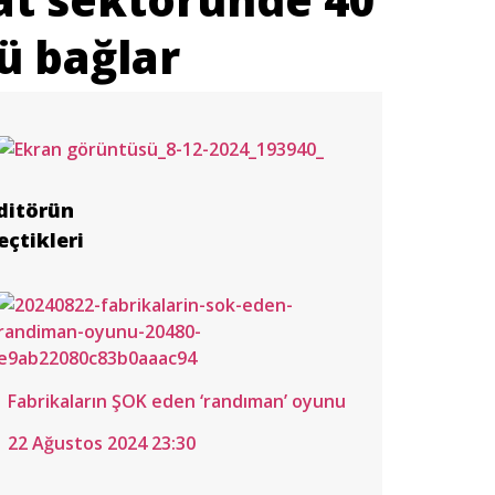
ü bağlar
ditörün
eçtikleri
an
ullukçu’dan
lar
vanur
ya Muşlular
ği’ne
ğatay
et
n ömür
Fabrikaların ŞOK eden ‘randıman’ oyunu
e
yu
tluluğa
22 Ağustos 2024 23:30
vet”
os
di