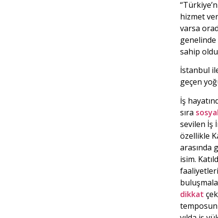
“Türkiye’n
hizmet ver
varsa orad
genelinde 
sahip olduk
İstanbul i
geçen yo
İş hayatın
sıra
sosya
sevilen İş
özellikle 
arasında g
isim. Katıl
faaliyetle
buluşmalar
dikkat
çek
temposunu
yılda iş y