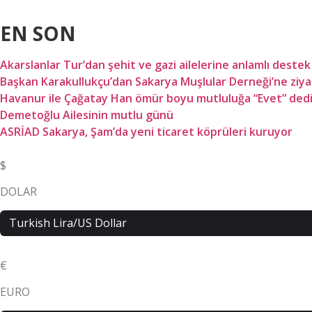
EN SON
Akarslanlar Tur’dan şehit ve gazi ailelerine anlamlı destek
Başkan Karakullukçu’dan Sakarya Muşlular Derneği’ne ziya
Havanur ile Çağatay Han ömür boyu mutluluğa “Evet” ded
Demetoğlu Ailesinin mutlu günü
ASRİAD Sakarya, Şam’da yeni ticaret köprüleri kuruyor
$
DOLAR
Turkish Lira/US Dollar
€
EURO