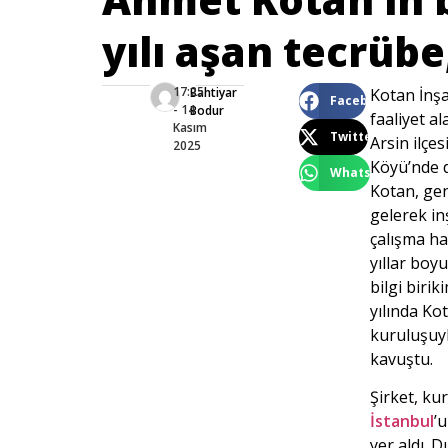
yılı aşan tecrüb
17:25
Bahtiyar
Kotan İnşa
Facebook
- 14
Bodur
faaliyet a
Kasım
Twitter
Arsin ilçe
2025
Köyü’nde 
WhatsApp
Kotan, gen
gelerek i
çalışma ha
yıllar boy
bilgi biri
yılında Ko
kuruluşuy
kavuştu.
Şirket, ku
İstanbul
’
yer aldı. 