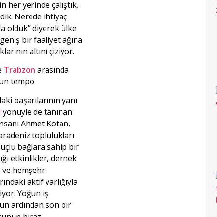
in her yerinde çalıştık,
dik. Nerede ihtiyaç
a olduk” diyerek ülke
geniş bir faaliyet ağına
larının altını çiziyor.
le
Trabzon
arasında
ğun tempo
daki başarılarının yanı
l
yönüyle de tanınan
 İnsanı Ahmet Kotan,
Karadeniz toplulukları
üçlü bağlara sahip bir
dığı etkinlikler, dernek
ri ve hemşehri
ındaki aktif varlığıyla
iyor. Yoğun iş
n ardından son bir
ükünün biraz