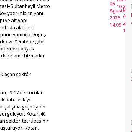
06
ıgazi–Sultanbeyli Metro
10:29
03
Ağustos
dev yatırımların yanı
Ağu
2026
pı ve alt yapı
202
14:09
ında da aktif rol
14:
 Bunun yanında Doğuş
arko ve Yeditepe gibi
törlerdeki büyük
 de önemli hizmetler
yaklaşan sektör
an, 2017’de kurulan
ok daha eskiye
r çalışma geçmişinin
vurguluyor. Kotan;40
şan sektör tecrübesinin
luşturuyor. Kotan,