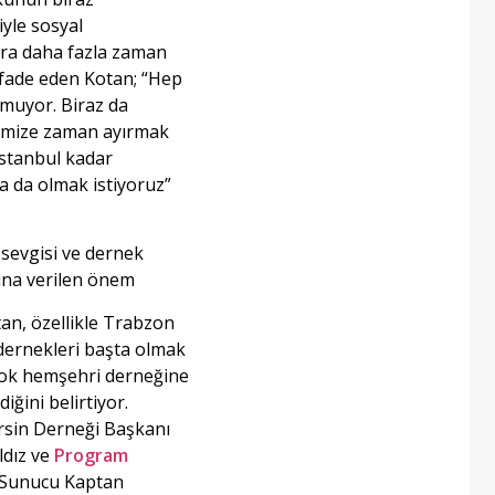
iyle sosyal
ra daha fazla zaman
 ifade eden Kotan; “Hep
lmuyor. Biraz da
mize zaman ayırmak
 İstanbul kadar
a da olmak istiyoruz”
sevgisi ve dernek
ına verilen önem
an, özellikle Trabzon
dernekleri başta olmak
çok hemşehri derneğine
iğini belirtiyor.
rsin Derneği Başkanı
dız ve
Program
, Sunucu Kaptan