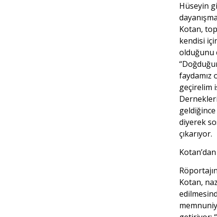
Hüseyin gi
dayanışma
Kotan, top
kendisi iç
olduğunu d
“Doğduğu
faydamız 
geçirelim i
Dernekler
geldiğinc
diyerek s
çıkarıyor.
Kotan’da
Röportajı
Kotan, naz
edilmesin
memnuniyet