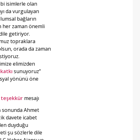
bi isimlerle olan
yı da vurgulayan
lumsal bağların
in her zaman önemli
ile getiriyor.
muz topraklara
olsun, orada da zaman
stiyoruz.
imize elimizden
e
katkı
sunuyoruz”
osyal yönünü öne
n
teşekkür
mesajı
n sonunda Ahmet
ik davete icabet
den duyduğu
i şu sözlerle dile