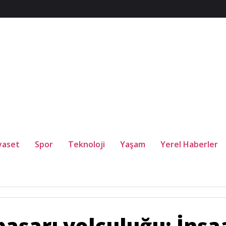
yaset
Spor
Teknoloji
Yaşam
Yerel Haberler
n’ın başarı yolculuğu; İnşaat sektöründe 40 yılı aşan tecrübe, sosya
aşarı yolculuğu; İnşa