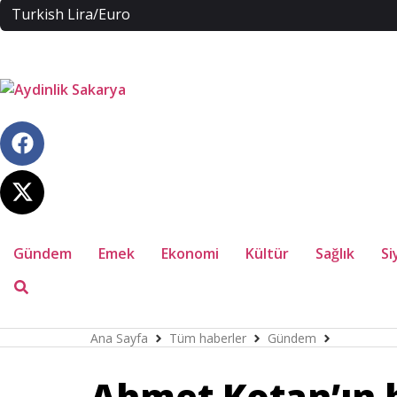
Turkish Lira/Euro
Gündem
Emek
Ekonomi
Kültür
Sağlık
Si
Ana Sayfa
Tüm haberler
Gündem
Ahmet Kota
Ahmet Kotan’ın b