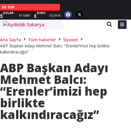
EN SON
DOLAR
EURO
$
€
47.6689
55.0918
Ana Sayfa
Tüm haberler
Siyaset
ABP Başkan Adayı Mehmet Balcı: “Erenler’imizi hep birlikte
kalkındıracağız”
ABP Başkan Adayı
Mehmet Balcı:
“Erenler’imizi hep
birlikte
kalkındıracağız”