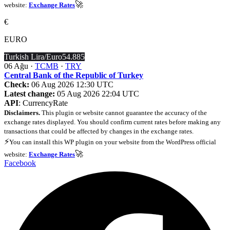
🚀
website:
Exchange Rates
€
EURO
Turkish Lira/Euro
54.885
06 Ağu ·
TCMB
·
TRY
Central Bank of the Republic of Turkey
Check:
06 Aug 2026 12:30 UTC
Latest change:
05 Aug 2026 22:04 UTC
API
: CurrencyRate
Disclaimers.
This plugin or website cannot guarantee the accuracy of the
exchange rates displayed. You should confirm current rates before making any
transactions that could be affected by changes in the exchange rates.
⚡
You can install this WP plugin on your website from the WordPress official
🚀
website:
Exchange Rates
Facebook