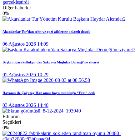
gerçekleştirdi
Diğer haberler
0
%
Akarslanlar Tur’dan şehit ve gazi ailelerine anlamlı destek
06 Ağustos 2026 14:09
Başkan Karakullukçu’dan Sakarya Muşlular Derneği’ne ziyaret
05 Ağustos 2026 10:29
Havanur ile Çağatay Han ömür boyu mutluluğa “Evet” dedi
03 Ağustos 2026 14:40
Editörün
Seçtikleri
0
%