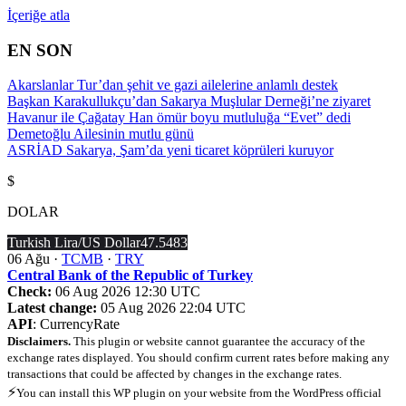
İçeriğe atla
EN SON
Akarslanlar Tur’dan şehit ve gazi ailelerine anlamlı destek
Başkan Karakullukçu’dan Sakarya Muşlular Derneği’ne ziyaret
Havanur ile Çağatay Han ömür boyu mutluluğa “Evet” dedi
Demetoğlu Ailesinin mutlu günü
ASRİAD Sakarya, Şam’da yeni ticaret köprüleri kuruyor
$
DOLAR
Turkish Lira/US Dollar
47.5483
06 Ağu ·
TCMB
·
TRY
Central Bank of the Republic of Turkey
Check:
06 Aug 2026 12:30 UTC
Latest change:
05 Aug 2026 22:04 UTC
API
: CurrencyRate
Disclaimers.
This plugin or website cannot guarantee the accuracy of the
exchange rates displayed. You should confirm current rates before making any
transactions that could be affected by changes in the exchange rates.
⚡
You can install this WP plugin on your website from the WordPress official