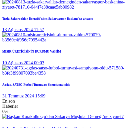
Tuzla Sakaryalılar Derneği’nden Sakaryaspor Başkanı’na ziyaret
13 Ağustos 2024 11:57
MISIR ÜRETİCİSİNİN DURUMU VAHİM
10 Ağustos 2024 00:03
Agdaş, SATSO Futbol Turnuvası Şampiyonu oldu
31 Temmuz 2024 15:09
En son
Haberler
0
%