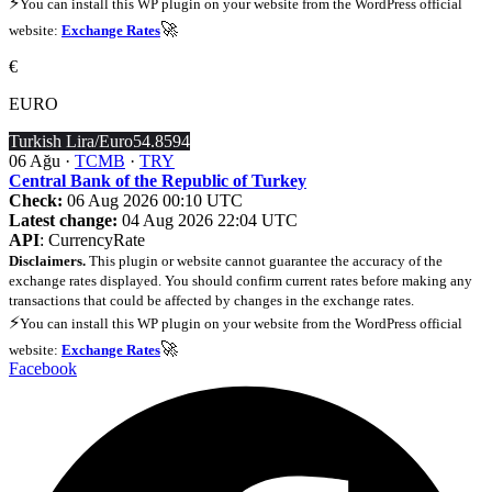
⚡
You can install this WP plugin on your website from the WordPress official
🚀
website:
Exchange Rates
€
EURO
Turkish Lira/Euro
54.8594
06 Ağu ·
TCMB
·
TRY
Central Bank of the Republic of Turkey
Check:
06 Aug 2026 00:10 UTC
Latest change:
04 Aug 2026 22:04 UTC
API
: CurrencyRate
Disclaimers.
This plugin or website cannot guarantee the accuracy of the
exchange rates displayed. You should confirm current rates before making any
transactions that could be affected by changes in the exchange rates.
⚡
You can install this WP plugin on your website from the WordPress official
🚀
website:
Exchange Rates
Facebook