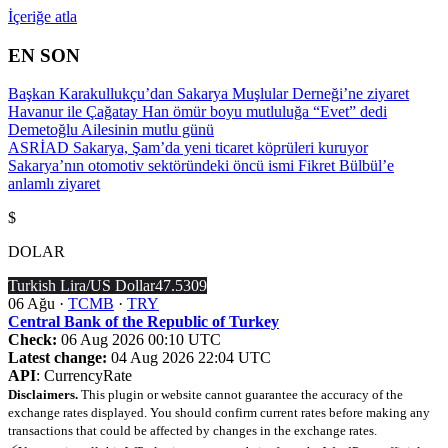
İçeriğe atla
EN SON
Başkan Karakullukçu’dan Sakarya Muşlular Derneği’ne ziyaret
Havanur ile Çağatay Han ömür boyu mutluluğa “Evet” dedi
Demetoğlu Ailesinin mutlu günü
ASRİAD Sakarya, Şam’da yeni ticaret köprüleri kuruyor
Sakarya’nın otomotiv sektöründeki öncü ismi Fikret Bülbül’e
anlamlı ziyaret
$
DOLAR
Turkish Lira/US Dollar
47.5309
06 Ağu ·
TCMB
·
TRY
Central Bank of the Republic of Turkey
Check:
06 Aug 2026 00:10 UTC
Latest change:
04 Aug 2026 22:04 UTC
API
: CurrencyRate
Disclaimers.
This plugin or website cannot guarantee the accuracy of the
exchange rates displayed. You should confirm current rates before making any
transactions that could be affected by changes in the exchange rates.