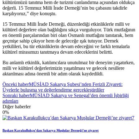
kültürümüzü tanıtma hem de turizmi canlandırma açısından oldukça
değerli. 15 Temmuz Milli İrade Derneği’nin bu çabasını takdirle
karşılıyoruz,” diye konuştu.
15 Temmuz Milli İrade Derneği, düzenlediği etkinliklerle milli ve
kültürel değerlere olan bağlılığını sıkça vurguluyor. Türk mutfağının
en önemli parçalarından biri olan Osmanlı mutfağını tanıtarak, hem
geçmişe sahip çıkıyor hem de geleceğe ışık tutuyor. Dernek
yetkilileri, bu tür etkinliklerin devam edeceğini ve farklı temalarla
kültürel mirasımızı tanıtmaya devam edeceklerini belirtti.
Bu anlamlı etkinlik, katılımcılara unutulmaz bir deneyim yaşatırken,
milli ve kültürel değerlerimizin yaşatılması ve gelecek nesillere
aktarılması adına önemli bir adım olarak kaydedildi.
Önceki haber
MÜSİAD Sakarya Şubesi’nden Ferizli Ziyareti:
Üyelerle buluşma ve değerlendirme gerçekleştirdiler
Sonraki haber
MÜSİAD Sakarya ve Senegal’den önemli İşbirliği
adımları
Diğer haberler
0
%
Başkan Karakullukçu’dan Sakarya Muşlular Derneği’ne ziyaret