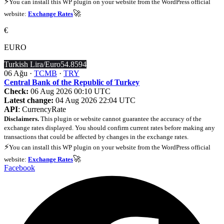
⚡
You can install this WP plugin on your website from the WordPress official
🚀
website:
Exchange Rates
€
EURO
Turkish Lira/Euro
54.8594
06 Ağu ·
TCMB
·
TRY
Central Bank of the Republic of Turkey
Check:
06 Aug 2026 00:10 UTC
Latest change:
04 Aug 2026 22:04 UTC
API
: CurrencyRate
Disclaimers.
This plugin or website cannot guarantee the accuracy of the
exchange rates displayed. You should confirm current rates before making any
transactions that could be affected by changes in the exchange rates.
⚡
You can install this WP plugin on your website from the WordPress official
🚀
website:
Exchange Rates
Facebook