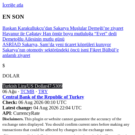
İçeriğe atla
EN SON
Başkan Karakullukçu’dan Sakarya Muşlular Derneği’ne ziyaret
Havanur ile Çağatay Han ömür boyu mutluluğa “Evet” dedi
Demetoğlu Ailesinin mutlu günü
ASRİAD Sakarya, Şam’da yeni ticaret köprüleri kuruyor
Sakarya’nın otomotiv sektöründeki öncü ismi Fikret Bülbül’e
anlamlı ziyaret
$
DOLAR
Turkish Lira/US Dollar
47.5309
06 Ağu ·
TCMB
·
TRY
Central Bank of the Republic of Turkey
Check:
06 Aug 2026 00:10 UTC
Latest change:
04 Aug 2026 22:04 UTC
API
: CurrencyRate
Disclaimers.
This plugin or website cannot guarantee the accuracy of the
exchange rates displayed. You should confirm current rates before making any
transactions that could be affected by changes in the exchange rates.