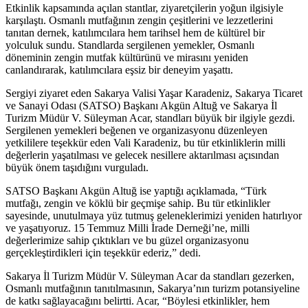
Etkinlik kapsamında açılan stantlar, ziyaretçilerin yoğun ilgisiyle
karşılaştı. Osmanlı mutfağının zengin çeşitlerini ve lezzetlerini
tanıtan dernek, katılımcılara hem tarihsel hem de kültürel bir
yolculuk sundu. Standlarda sergilenen yemekler, Osmanlı
döneminin zengin mutfak kültürünü ve mirasını yeniden
canlandırarak, katılımcılara eşsiz bir deneyim yaşattı.
Sergiyi ziyaret eden Sakarya Valisi Yaşar Karadeniz, Sakarya Ticaret
ve Sanayi Odası (SATSO) Başkanı Akgün Altuğ ve Sakarya İl
Turizm Müdür V. Süleyman Acar, standları büyük bir ilgiyle gezdi.
Sergilenen yemekleri beğenen ve organizasyonu düzenleyen
yetkililere teşekkür eden Vali Karadeniz, bu tür etkinliklerin milli
değerlerin yaşatılması ve gelecek nesillere aktarılması açısından
büyük önem taşıdığını vurguladı.
SATSO Başkanı Akgün Altuğ ise yaptığı açıklamada, “Türk
mutfağı, zengin ve köklü bir geçmişe sahip. Bu tür etkinlikler
sayesinde, unutulmaya yüz tutmuş geleneklerimizi yeniden hatırlıyor
ve yaşatıyoruz. 15 Temmuz Milli İrade Derneği’ne, milli
değerlerimize sahip çıktıkları ve bu güzel organizasyonu
gerçekleştirdikleri için teşekkür ederiz,” dedi.
Sakarya İl Turizm Müdür V. Süleyman Acar da standları gezerken,
Osmanlı mutfağının tanıtılmasının, Sakarya’nın turizm potansiyeline
de katkı sağlayacağını belirtti. Acar, “Böylesi etkinlikler, hem