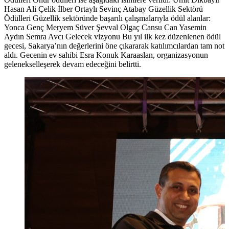
Hasan Ali Çelik İlber Ortaylı Sevinç Atabay Güzellik Sektörü
Ödülleri Güzellik sektöründe başarılı çalışmalarıyla ödül alanlar:
Yonca Genç Meryem Süver Şevval Olgaç Cansu Can Yasemin
Aydın Semra Avcı Gelecek vizyonu Bu yıl ilk kez düzenlenen ödül
gecesi, Sakarya’nın değerlerini öne çıkararak katılımcılardan tam not
aldı. Gecenin ev sahibi Esra Konuk Karaaslan, organizasyonun
gelenekselleşerek devam edeceğini belirtti.