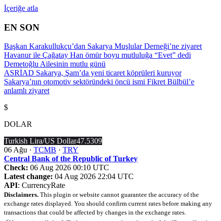
İçeriğe atla
EN SON
Başkan Karakullukçu’dan Sakarya Muşlular Derneği’ne ziyaret
Havanur ile Çağatay Han ömür boyu mutluluğa “Evet” dedi
Demetoğlu Ailesinin mutlu günü
ASRİAD Sakarya, Şam’da yeni ticaret köprüleri kuruyor
Sakarya’nın otomotiv sektöründeki öncü ismi Fikret Bülbül’e
anlamlı ziyaret
$
DOLAR
Turkish Lira/US Dollar
47.5309
06 Ağu ·
TCMB
·
TRY
Central Bank of the Republic of Turkey
Check:
06 Aug 2026 00:10 UTC
Latest change:
04 Aug 2026 22:04 UTC
API
: CurrencyRate
Disclaimers.
This plugin or website cannot guarantee the accuracy of the
exchange rates displayed. You should confirm current rates before making any
transactions that could be affected by changes in the exchange rates.