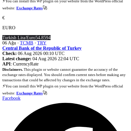
⚡
You can install this WP plugin on your website from the WordPress official
🚀
website:
Exchange Rates
€
EURO
Turkish Lira/Euro
54.8594
06 Ağu ·
TCMB
·
TRY
Central Bank of the Republic of Turkey
Check:
06 Aug 2026 00:10 UTC
Latest change:
04 Aug 2026 22:04 UTC
API
: CurrencyRate
Disclaimers.
This plugin or website cannot guarantee the accuracy of the
exchange rates displayed. You should confirm current rates before making any
transactions that could be affected by changes in the exchange rates.
⚡
You can install this WP plugin on your website from the WordPress official
🚀
website:
Exchange Rates
Facebook