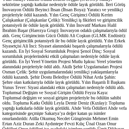
sektörüne yaptığı katkılar nedeniyle ödüle layık görüldü. İleri Görüş
İnovasyon Ödülü Beyinci İhsan (İhsan Boya): Yaratıcı ve yenilikçi
projeleriyle ödül kazandı. Yılın Genç Girişimci Ödülü Kerim
Çalışkankar (Çalışkanlar Çelik): Yenilikçi iş fikirleri ve girişimcilik
potansiyeli ile ödüle layık görüldü. Yılın İnovatif Markası Halil
İbrahim Başar (Harezya Grup): İnovasyon odaklı çalışmalarıyla ödül
aldı. Genç Girişimcinin Gücü Ödülü Ali Coşkun (GLMK Endüstri):
Genç girişimcilik potansiyeli ile bu ödüle layık görüldü. Yılın Erkek
Siyasetçisi Ali İnci: Siyaset alanındaki başarılı çalışmalarıyla ödülü
kazandı. En İyi Sosyal Sorumluluk Projesi Şenol Dinç: Sosyal
sorumluluk projelerindeki etkili çalışmaları nedeniyle ödüle layık
görüldü. En İyi Yerel Yönetim Projesi Mutlu Işıksu: Yerel yönetim
alanındaki projeleriyle ödül aldı. Akıllı Şehir Uygulamaları Projesi
Osman Çelik: Şehir uygulamalarındaki yenilikçi yaklaşımlarıyla
ödülü kazandı. Şehir Dostu Belediye Ödülü Nihat Arda Şahin:
Şehre olan katkılarıyla ödüle layık görüldü. Yılın Başarılı İl Başkanı
Yunus Tever: Siyasi alandaki etkin çalışmaları nedeniyle ödülü aldı.
Toplumsal Değişim ve Sosyal Girişim Ödülü Feyza Kaya:
Toplumsal değişim ve sosyal girişim projeleriyle bu ödülün sahibi
oldu. Topluma Katkı Ödülü Leyla Demir Deniz (Kızılay): Topluma
yaptığı katkılarla ödüle layık görüldü. Ahde Vefa Ödülleri Ahde vefa
kategorisinde geçmişte Sakarya’ya değer katan şu isimler
onurlandırıldı: Atilla Okumuş Necdet Güngörsün Mehmet Emin
Ertan Aziz Duran Zeki Aydıntepe Fevzi Kılıç Ünal Ozan Onur
Ödülleri Onur ödülleri ise aşağıdaki isimlere verildi: Ümit Dikbayır