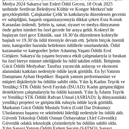
Medya 2024 Sakarya’nın Enleri Ödül Gecesi, 18 Ocak 2025
tarihinde Serdivan Belediyesi Kültür ve Kongre Merkezi’nde
gerçekleştirildi. Çalışkanlar Çelik’in katkılarıyla düzenlenen gecenin
ev sahipliğini, başarılı organizasyonuyla dikkat çeken Esra Konuk
Karaaslan üstlendi. Şehrin iş, sanat, siyaset ve medya dünyasının
önde gelen isimleri bu özel gecede bir araya geldi. Kokteyl ile
başlayan özel gece Etkinlik, saat 18.30’da düzenlenen kokteylle
başladı ve 19.30’da ödül töreniyle devam etti. Şehrin birçok önemli
ismi, kategoriler bazında belirlenen ödüllerle onurlandırıldı. Ödül
kazananlar ve kategoriler Şehre Adanmış Yaşam Ödülü Erol
Girişken: Sakarya’da yaşamı boyunca etkili çalışmalarıyla iz bırakan
bu özel bireye minnet niteliğinde bu ödül takdim edildi. İletişimin
Gücü Ödülü Medyabar: Tarafsız yayıncılık anlayışı ve ekonomi
alanındaki katkıları nedeniyle ödüle layık görüldü. En İyi Yatırım
Danışmanı Ayhan Hepdiker: Başarılı yatırım performansları ve
müşteri ilişkileriyle bu ödülün sahibi oldu. Yılın İş Kadını Teşvik ve
Yenilikçi STK Ödülü Sevil Faydalı (İSUAD): Kadın girişimciliğini
destekleyen çalışmalarıyla bu ödülü kazandı. Yılın İş Adamı Teşvik
ve Yenilikçi STK Ödülü Rıdvan Ulusal (ASRİAD): İş dünyasındaki
yenilikçi projeleri ve girişimcilik ruhuyla ödüle layık görüldü.
Markanın Gücü Ödülü Mustafa Yolcu (Gold Dar Dokuma):
Uluslararası başarısı ve sektördeki liderliği nedeniyle bu ödülü aldı.
Güvenli Teknoloji Ödülü Osman Özbayraktar (Alef Güvenlik):
Güvenlik odaklı teknolojik çözümleriyle bu ödülün sahibi oldu.
Yılın Sanayi Yatırım Ödülü Erdem Seçgin (SATSO): Sanayi